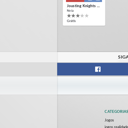
Jousting Knights VR
Nvía
Grátis
SIG
CATEGORIA
Jogos
jogos realidade