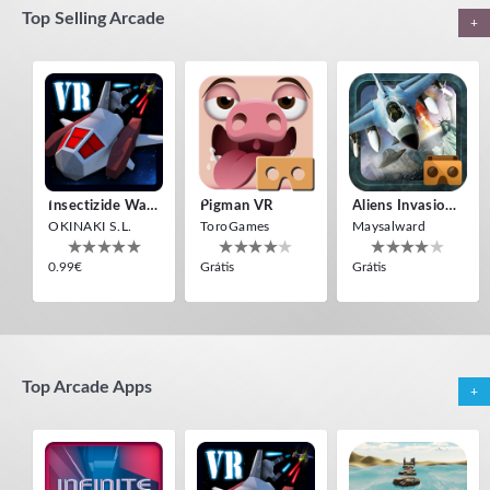
Top Selling Arcade
+
Pigman VR
Insectizide Wars VR
ToroGames
OKINAKI S.L.
Grátis
0.99€
Insectizide Wars VR
Pigman VR
Aliens Invasion VR
OKINAKI S.L.
ToroGames
Maysalward
0.99€
Grátis
Grátis
Top Arcade Apps
+
Space VR
CROSS THE SEA