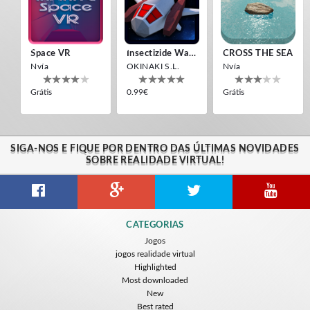
Nvía
Nvía
Grátis
Grátis
Space VR
Insectizide Wars VR
CROSS THE SEA
Nvía
OKINAKI S.L.
Nvía
Grátis
0.99€
Grátis
SIGA-NOS E FIQUE POR DENTRO DAS ÚLTIMAS NOVIDADES
SOBRE REALIDADE VIRTUAL!
Pigman VR
Aliens Invasion VR
CATEGORIAS
ToroGames
Maysalward
Jogos
jogos realidade virtual
Grátis
Grátis
Highlighted
Most downloaded
New
Best rated