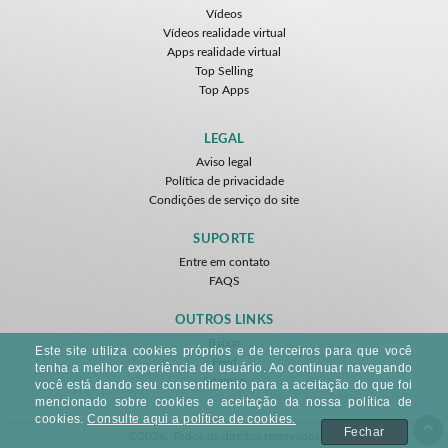
Vídeos
Vídeos realidade virtual
Apps realidade virtual
Top Selling
Top Apps
LEGAL
Aviso legal
Política de privacidade
Condições de serviço do site
SUPORTE
Entre em contato
FAQS
OUTROS LINKS
Baixar
Este site utiliza cookies próprios e de terceiros para que você
Feed
tenha a melhor experiência de usuário. Ao continuar navegando
Sitemap
você está dando seu consentimento para a aceitação do que foi
mencionado sobre cookies e aceitação da nossa política de
cookies.
Consulte aqui a política de cookies.
Fechar
©2026. Todos os direitos reservados