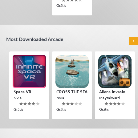
Grátis
Most Downloaded Arcade
+
Space VR
CROSS THE SEA
Aliens Invasion VR
Nvía
Nvía
Maysalward
Grátis
Grátis
Grátis