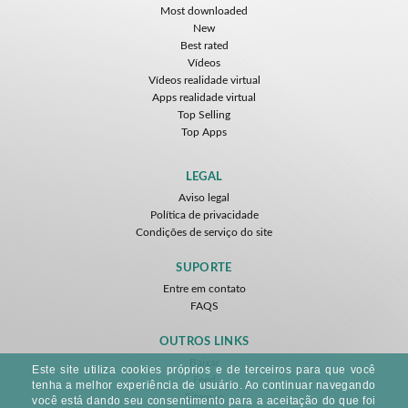
Most downloaded
New
Best rated
Vídeos
Vídeos realidade virtual
Apps realidade virtual
Top Selling
Top Apps
LEGAL
Aviso legal
Política de privacidade
Condições de serviço do site
SUPORTE
Entre em contato
FAQS
OUTROS LINKS
Baixar
Este site utiliza cookies próprios e de terceiros para que você
Feed
tenha a melhor experiência de usuário. Ao continuar navegando
Sitemap
você está dando seu consentimento para a aceitação do que foi