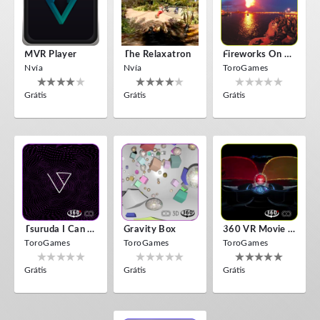
MVR Player
The Relaxatron
Fireworks On Victory Day
Nvía
Nvía
ToroGames
Grátis
Grátis
Grátis
Tsuruda I Can Get Really Crazy
Gravity Box
360 VR Movie Experience
ToroGames
ToroGames
ToroGames
Grátis
Grátis
Grátis