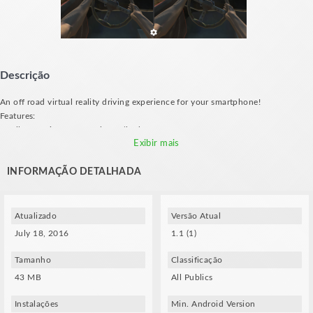
Descrição
An off road virtual reality driving experience for your smartphone!
Features:
- Pull your trigger to accelerate/brake
Exibir mais
- Tilt your head left and right to steer
- Look through the back window to reverse
INFORMAÇÃO DETALHADA
Requirements:
- Gyroscope
- Compatible VR glasses (VXMASK, Lakento, Durovis, Google Cardboard, etc.)
Atualizado
Versão Atual
July 18, 2016
1.1 (1)
Tamanho
Classificação
43 MB
All Publics
Instalações
Min. Android Version