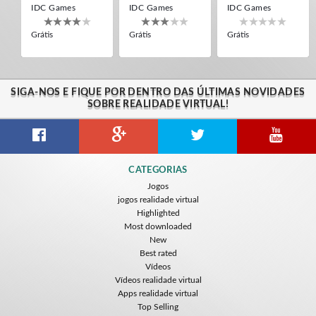
IDC Games
IDC Games
IDC Games
Grátis
Grátis
Grátis
SIGA-NOS E FIQUE POR DENTRO DAS ÚLTIMAS NOVIDADES
SOBRE REALIDADE VIRTUAL!
Guitar VR
Cowboy VR
Off Road Simulator VR
CATEGORIAS
IDC Games
IDC Games
IDC Games
Jogos
jogos realidade virtual
Grátis
Grátis
Grátis
Highlighted
Most downloaded
New
Best rated
Vídeos
Vídeos realidade virtual
Apps realidade virtual
Top Selling