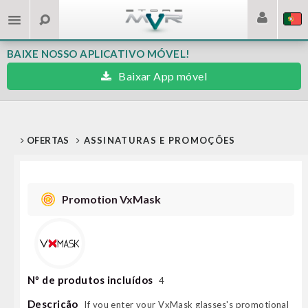
BAIXE NOSSO APLICATIVO MÓVEL!
Baixar App móvel
OFERTAS
ASSINATURAS E PROMOÇÕES
Promotion VxMask
Nº de produtos incluídos
4
Descrição
If you enter your VxMask glasses's promotional