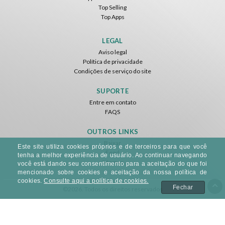
Top Selling
Top Apps
LEGAL
Aviso legal
Política de privacidade
Condições de serviço do site
SUPORTE
Entre em contato
FAQS
OUTROS LINKS
Baixar
Este site utiliza cookies próprios e de terceiros para que você
Feed
tenha a melhor experiência de usuário. Ao continuar navegando
Sitemap
você está dando seu consentimento para a aceitação do que foi
mencionado sobre cookies e aceitação da nossa política de
cookies.
Consulte aqui a política de cookies.
Fechar
©2026. Todos os direitos reservados