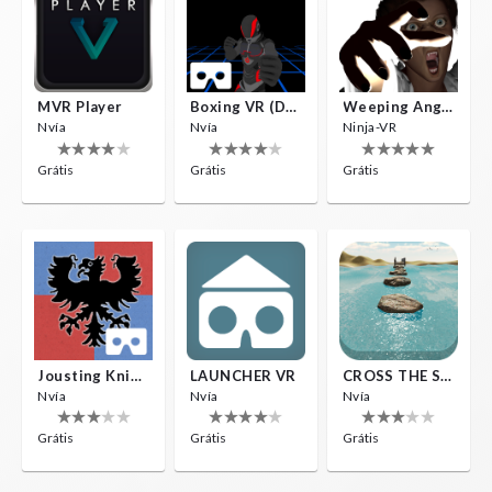
MVR Player
Boxing VR (Demo)
Weeping Angels VR
Nvía
Nvía
Ninja-VR
Grátis
Grátis
Grátis
Jousting Knights VR
LAUNCHER VR
CROSS THE SEA
Nvía
Nvía
Nvía
Grátis
Grátis
Grátis