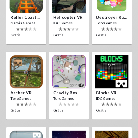
Roller Coaster VR
Helicopter VR
Destroyer Run VR
Narvia Games
IDC Games
ToroGames
Grátis
Grátis
Grátis
Archer VR
Gravity Box
Blocks VR
ToroGames
ToroGames
IDC Games
Grátis
Grátis
Grátis