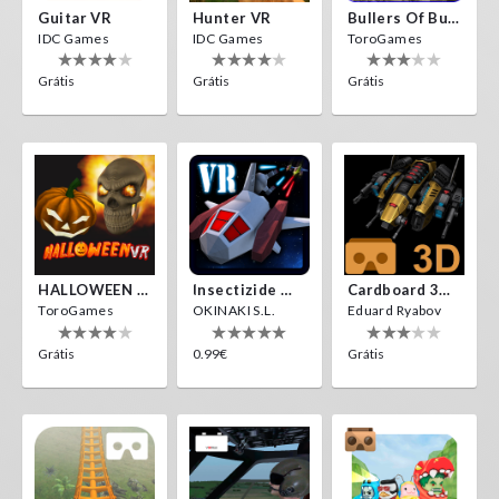
Guitar VR
Hunter VR
Bullers Of Buchan Aberdeen
IDC Games
IDC Games
ToroGames
Grátis
Grátis
Grátis
HALLOWEEN VR
Insectizide Wars VR
Cardboard 3D VR Space FPS Game
ToroGames
OKINAKI S.L.
Eduard Ryabov
Grátis
0.99€
Grátis