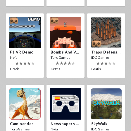
F1 VR Demo
Bombs And Veggies
Traps Defense VR
Nvía
ToroGames
IDC Games
Grátis
Grátis
Grátis
Caminandes
Newspapers Spain VR
SkyWalk
ToroGames
Nvía
IDC Games