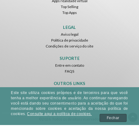
Apps realidade virtual
Top Selling
Top Apps
LEGAL
Aviso legal
Política de privacidade
Condições de serviço do site
SUPORTE
Entre em contato
FAQS
OUTROS LINKS
Baixar
Este site utiliza cookies próprios e de terceiros para que você
Feed
tenha a melhor experiência de usuário. Ao continuar navegando
Sitemap
você está dando seu consentimento para a aceitação do que foi
mencionado sobre cookies e aceitação da nossa política de
cookies.
Consulte aqui a política de cookies.
Fechar
©2026. Todos os direitos reservados