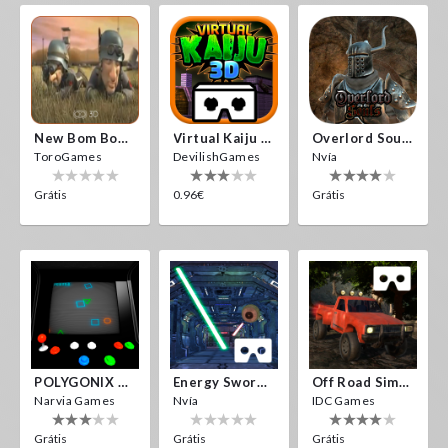
New Bom Bom Vr SBS 2020
Virtual Kaiju 3D
Overlord Souls
ToroGames
DevilishGames
Nvía
Grátis
0.96€
Grátis
POLYGONIX VR
Energy Sword VR
Off Road Simulator VR
Narvia Games
Nvía
IDC Games
Grátis
Grátis
Grátis