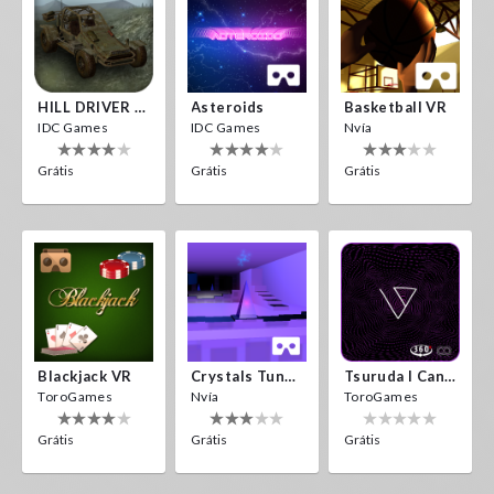
HILL DRIVER VR
Asteroids
Basketball VR
IDC Games
IDC Games
Nvía
Grátis
Grátis
Grátis
Blackjack VR
Crystals Tunnel VR
Tsuruda I Can Get Really Crazy
ToroGames
Nvía
ToroGames
Grátis
Grátis
Grátis