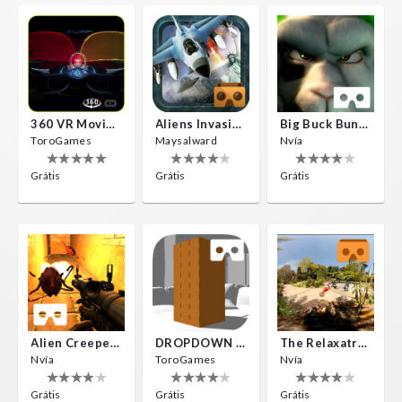
360 VR Movie Experience
Aliens Invasion VR
Big Buck Bunny
ToroGames
Maysalward
Nvía
Grátis
Grátis
Grátis
Alien Creepers VR
DROPDOWN VR
The Relaxatron
Nvía
ToroGames
Nvía
Grátis
Grátis
Grátis