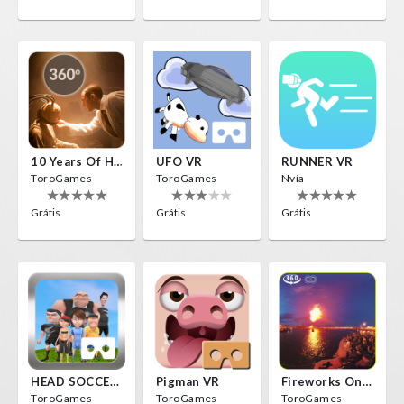
10 Years Of Horror Nights
UFO VR
RUNNER VR
ToroGames
ToroGames
Nvía
Grátis
Grátis
Grátis
HEAD SOCCER VR
Pigman VR
Fireworks On Victory Day
ToroGames
ToroGames
ToroGames