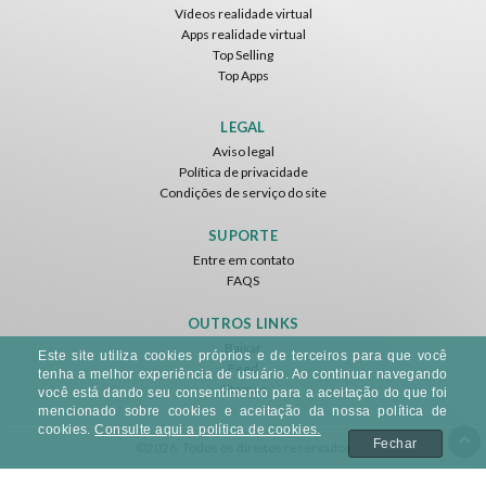
Vídeos realidade virtual
Apps realidade virtual
Top Selling
Top Apps
LEGAL
Aviso legal
Política de privacidade
Condições de serviço do site
SUPORTE
Entre em contato
FAQS
OUTROS LINKS
Baixar
Este site utiliza cookies próprios e de terceiros para que você
Feed
tenha a melhor experiência de usuário. Ao continuar navegando
Sitemap
você está dando seu consentimento para a aceitação do que foi
mencionado sobre cookies e aceitação da nossa política de
cookies.
Consulte aqui a política de cookies.
Fechar
©2026. Todos os direitos reservados