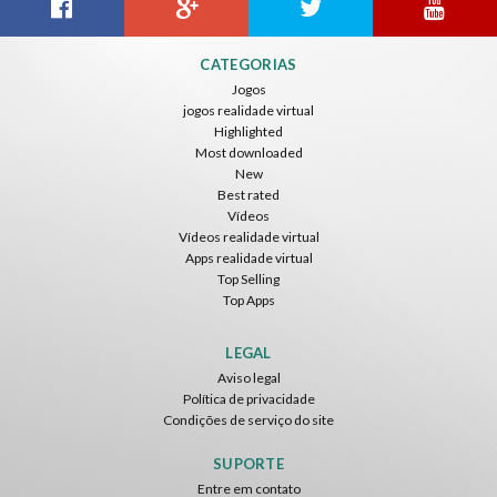
CATEGORIAS
Jogos
jogos realidade virtual
Highlighted
Most downloaded
New
Best rated
Vídeos
Vídeos realidade virtual
Apps realidade virtual
Top Selling
Top Apps
LEGAL
Aviso legal
Política de privacidade
Condições de serviço do site
SUPORTE
Entre em contato