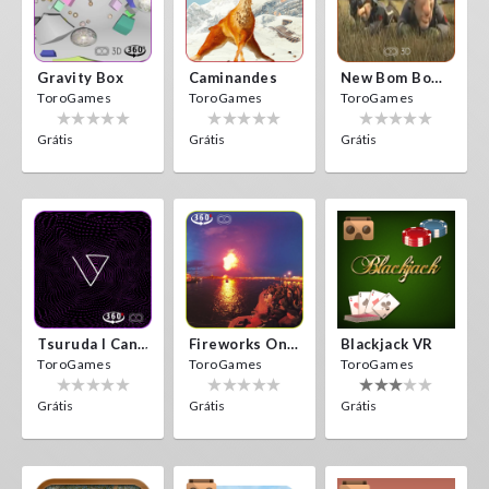
Gravity Box
Caminandes
New Bom Bom Vr SBS 2020
ToroGames
ToroGames
ToroGames
Grátis
Grátis
Grátis
Tsuruda I Can Get Really Crazy
Fireworks On Victory Day
Blackjack VR
ToroGames
ToroGames
ToroGames
Grátis
Grátis
Grátis