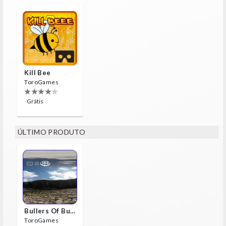
Kill Bee
ToroGames
Grátis
ÚLTIMO PRODUTO
Bullers Of Buchan Aberdeen
ToroGames