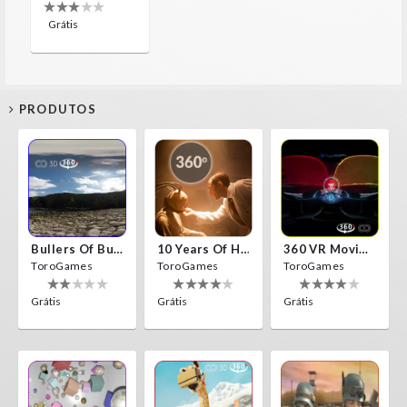
Grátis
PRODUTOS
Bullers Of Buchan Aberdeen
10 Years Of Horror Nights
360 VR Movie Experience
ToroGames
ToroGames
ToroGames
Grátis
Grátis
Grátis