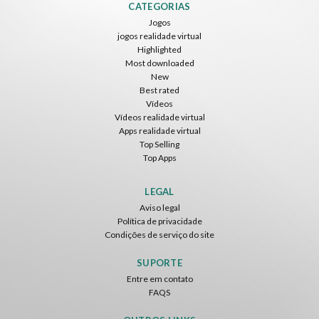
CATEGORIAS
Jogos
jogos realidade virtual
Highlighted
Most downloaded
New
Best rated
Vídeos
Vídeos realidade virtual
Apps realidade virtual
Top Selling
Top Apps
LEGAL
Aviso legal
Política de privacidade
Condições de serviço do site
SUPORTE
Entre em contato
FAQS