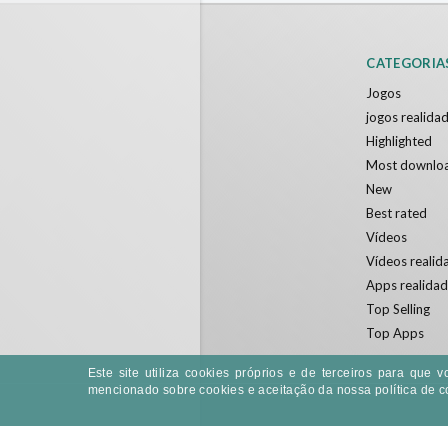
CATEGORIA
Jogos
jogos realidad
Highlighted
Most downlo
New
Best rated
Vídeos
Vídeos realida
Apps realidad
Top Selling
Top Apps
Este site utiliza cookies próprios e de terceiros para qu
mencionado sobre cookies e aceitação da nossa política de c