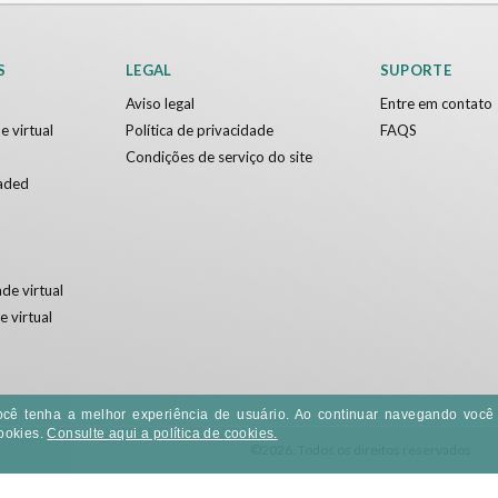
S
LEGAL
SUPORTE
Aviso legal
Entre em contato
e virtual
Política de privacidade
FAQS
Condições de serviço do site
aded
de virtual
e virtual
e você tenha a melhor experiência de usuário. Ao continuar navegando voc
ookies.
Consulte aqui a política de cookies.
©2026. Todos os direitos reservados