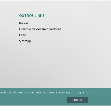
OUTROS LINKS
Baixar
Console de desenvolvedores
Feed
Sitemap
ê está dando seu consentimento para a aceitação do que foi
Fechar