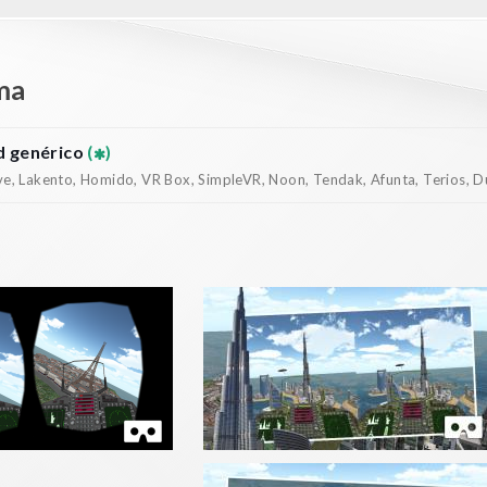
ma
 genérico
(
)
, Lakento, Homido, VR Box, SimpleVR, Noon, Tendak, Afunta, Terios, Dur