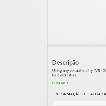
Descrição
Using any virtual reality (VR) 
beloved cities.
Use the VR viewer to Play and s
Exibir mais
Requires any enabled Google Ca
INFORMAÇÃO DETALHAD
Features: