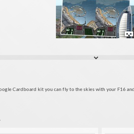
Google Cardboard kit you can fly to the skies with your F16 a
hoot the flying Aliens UFO. Shoot the Aliens UFO as they fly ov
rdboards mobile virtual reality headset. Download Aliens Inva
A