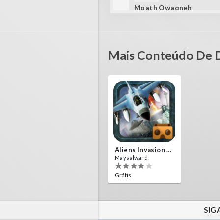
Moath Qwaqneh
Love VR Games Great fight
Mais Conteúdo De 
Aliens Invasion VR
Maysalward
Grátis
SIG