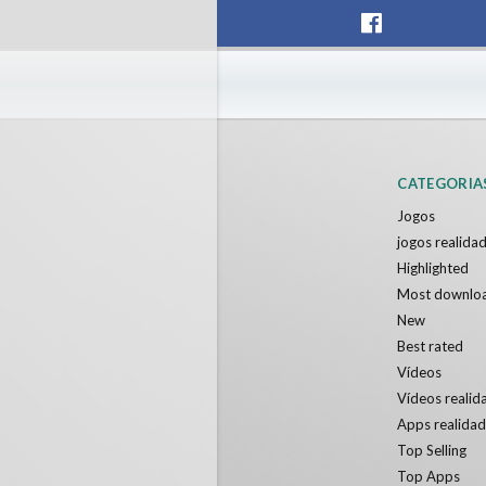
CATEGORIA
Jogos
jogos realidad
Highlighted
Most downlo
New
Best rated
Vídeos
Vídeos realida
Apps realidad
Top Selling
Top Apps