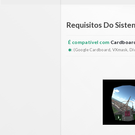
Requisitos Do Siste
É compatível com
Cardboard
: (Google Cardboard, VXmask, Dive