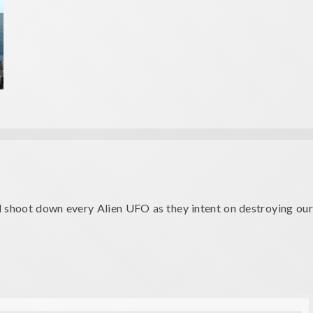
nd shoot down every Alien UFO as they intent on destroying our
er our beloved cities and stop them to invade us!
sion VR and enjoy a real VR experience.