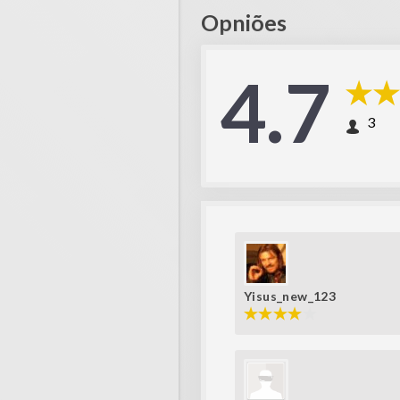
Opniões
4.7
3
Yisus_new_123