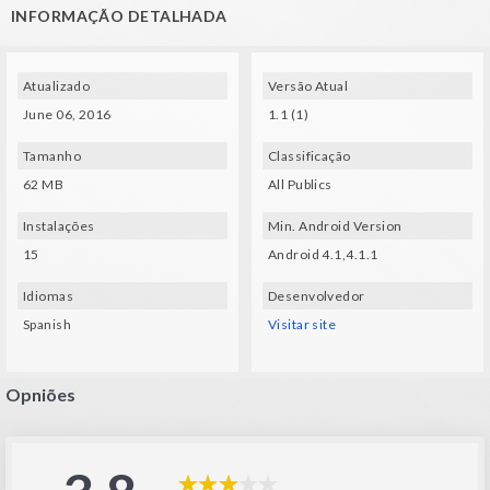
INFORMAÇÃO DETALHADA
Spec Techs:
- A gyroscope and compatible VR glasses (VXMASK , Lakento , Durovis , Google
cardboard, etc.) are required.
Atualizado
Versão Atual
June 06, 2016
1.1 (1)
Tamanho
Classificação
62 MB
All Publics
Instalações
Min. Android Version
15
Android 4.1,4.1.1
Idiomas
Desenvolvedor
Spanish
Visitar site
Opniões