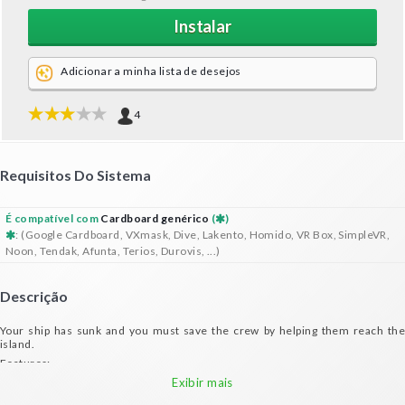
Instalar
Adicionar a minha lista de desejos
4
Requisitos Do Sistema
É compatível com
Cardboard genérico
(
)
: (Google Cardboard, VXmask, Dive, Lakento, Homido, VR Box, SimpleVR,
Noon, Tendak, Afunta, Terios, Durovis, ...)
Descrição
Your ship has sunk and you must save the crew by helping them reach the
island.
Features:
- Move your head like you're jumping across the sea with the help of the wreck
Exibir mais
- 7 levels for tons of fun