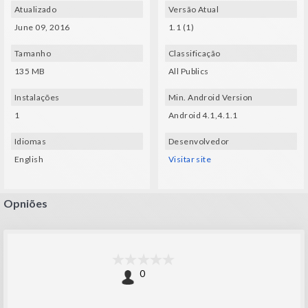
Atualizado
Versão Atual
June 09, 2016
1.1 (1)
Tamanho
Classificação
135 MB
All Publics
Instalações
Min. Android Version
1
Android 4.1,4.1.1
Idiomas
Desenvolvedor
English
Visitar site
Opniões
0