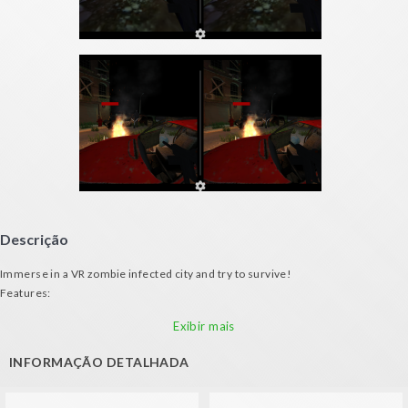
Descrição
Immerse in a VR zombie infected city and try to survive!
Features:
- Bob your head for moving (both with gamepad or VR glasses)
Exibir mais
- Great zombie artificial intelligence
- Terrorific urban environment
INFORMAÇÃO DETALHADA