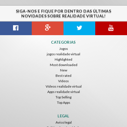
SIGA-NOS E FIQUE POR DENTRO DAS ÚLTIMAS
NOVIDADES SOBRE REALIDADE VIRTUAL!
Guitar VR
Cowboy VR
Off Road Simulator VR
CATEGORIAS
IDC Games
IDC Games
IDC Games
Jogos
jogos realidade virtual
Grátis
Grátis
Grátis
Highlighted
Most downloaded
New
Best rated
Vídeos
Vídeos realidade virtual
Apps realidade virtual
Top Selling
Top Apps
Asteroids
Helicopter VR
SkyWalk
IDC Games
IDC Games
IDC Games
LEGAL
Aviso legal
Grátis
Grátis
Grátis