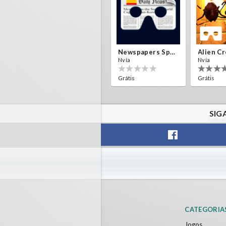
Newspapers Spain VR
Nvía
Nvía
Grátis
Grátis
SIG
F1 VR Demo
Energy 
Nvía
Nvía
Grátis
Grátis
CATEGORIA
Jogos