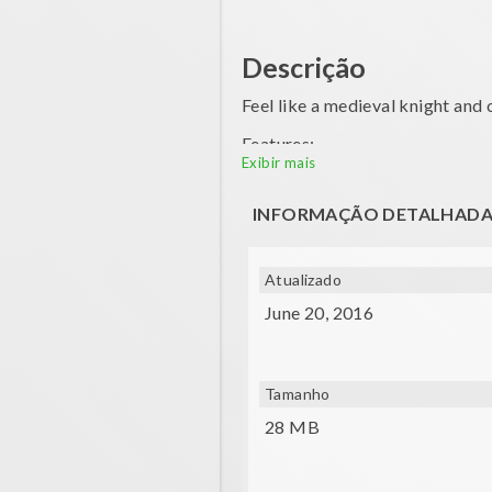
Descrição
Feel like a medieval knight and
Features:
Exibir mais
- Medieval atmosphere
INFORMAÇÃO DETALHAD
- Control the joust with your mo
Music: Kevin MacLeod - Achaidh
Atualizado
June 20, 2016
Tamanho
28 MB