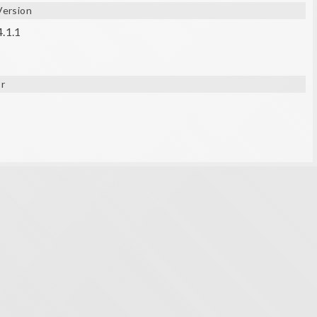
Version
4.1.1
r