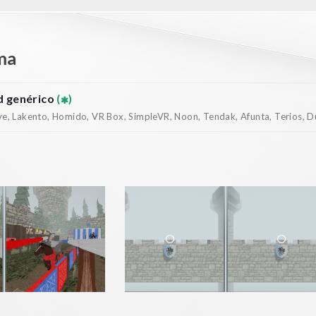
ma
 genérico
(
)
, Lakento, Homido, VR Box, SimpleVR, Noon, Tendak, Afunta, Terios, Dur