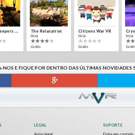
Alien Creepers VR
The Relaxatron
Citizens War VR
Nvía
Nvía
Nvía
Grátis
Grátis
Gráti
A-NOS E FIQUE POR DENTRO DAS ÚLTIMAS NOVIDADES 
Sword VR
Jumping Levels
Nvía
Grátis
S
LEGAL
SUPORTE
Aviso legal
Entre em contato