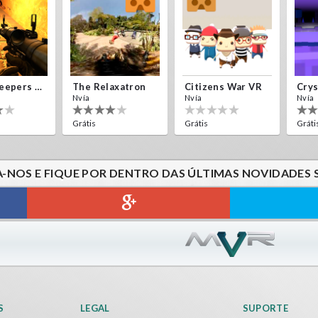
Alien Creepers VR
The Relaxatron
Citizens War VR
Nvía
Nvía
Nvía
Grátis
Grátis
Gráti
A-NOS E FIQUE POR DENTRO DAS ÚLTIMAS NOVIDADES 
Sword VR
Jumping Levels
Nvía
Grátis
S
LEGAL
SUPORTE