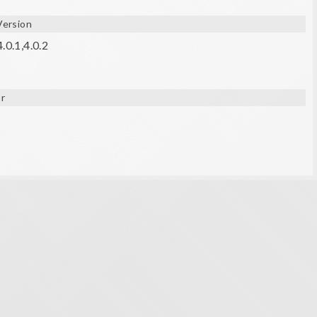
Version
.0.1,4.0.2
r