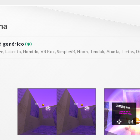
ma
 genérico
(
)
, Lakento, Homido, VR Box, SimpleVR, Noon, Tendak, Afunta, Terios, Dur