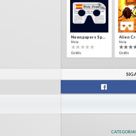
Newspapers Spain VR
Nvía
Nvía
Grátis
Grátis
SIG
F1 VR Demo
Energy 
Nvía
Nvía
Grátis
Grátis
CATEGORIA