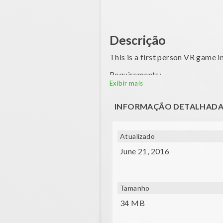
Descrição
This is a first person VR game in
Requirements:
Exibir mais
- Gyroscope
INFORMAÇÃO DETALHAD
- Compatible VR glasses (VXMA
- Controller device for moving
Atualizado
Credits: visionvortex
June 21, 2016
Tamanho
34 MB