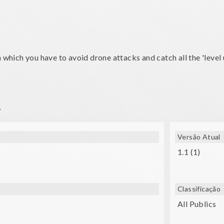
 which you have to avoid drone attacks and catch all the 'level u
A
SK, Lakento, Durovis, Google Cardboard, etc.)
Versão Atual
1.1 (1)
Classificação
All Publics