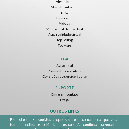
Highlighted
Most downloaded
New
Best rated
Vídeos
Vídeos realidade virtual
Apps realidade virtual
Top Selling
Top Apps
LEGAL
Aviso legal
Política de privacidade
Condições de serviço do site
SUPORTE
Entre em contato
FAQS
OUTROS LINKS
Baixar
Este site utiliza cookies próprios e de terceiros para que você
Feed
tenha a melhor experiência de usuário. Ao continuar navegando
Sitemap