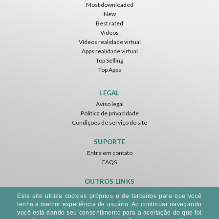
Most downloaded
New
Best rated
Vídeos
Vídeos realidade virtual
Apps realidade virtual
Top Selling
Top Apps
LEGAL
Aviso legal
Política de privacidade
Condições de serviço do site
SUPORTE
Entre em contato
FAQS
OUTROS LINKS
Baixar
Este site utiliza cookies próprios e de terceiros para que você
Feed
tenha a melhor experiência de usuário. Ao continuar navegando
Sitemap
você está dando seu consentimento para a aceitação do que foi