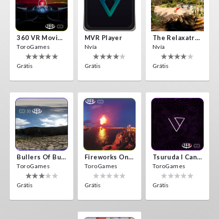
360 VR Movie Experience
MVR Player
The Relaxatron
ToroGames
Nvía
Nvía
Grátis
Grátis
Grátis
Bullers Of Buchan Aberdeen
Fireworks On Victory Day
Tsuruda I Can Get Really Crazy
ToroGames
ToroGames
ToroGames
Grátis
Grátis
Grátis