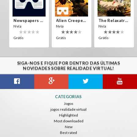
Newspapers Spain VR
Alien Creepers VR
The Relaxatron
Nvía
Nvía
Nvía
Grátis
Grátis
Grátis
SIGA-NOS E FIQUE POR DENTRO DAS ÚLTIMAS
NOVIDADES SOBRE REALIDADE VIRTUAL!
Citizens War VR
Crystals Tunnel VR
THEMEPARK VR
CATEGORIAS
Nvía
Nvía
Nvía
Jogos
jogos realidade virtual
Grátis
Grátis
Grátis
Highlighted
Most downloaded
New
Best rated