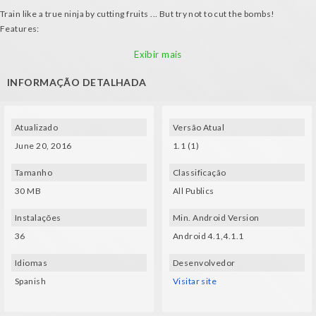
Train like a true ninja by cutting fruits ... But try not to cut the bombs!
Features:
- Use VR glasses to cut thte fruits
Exibir mais
- Cutting fruits adds 1 point, cutting bombs subtracts 5 points
INFORMAÇÃO DETALHADA
Atualizado
Versão Atual
June 20, 2016
1.1 (1)
Tamanho
Classificação
30 MB
All Publics
Instalações
Min. Android Version
36
Android 4.1,4.1.1
Idiomas
Desenvolvedor
Spanish
Visitar site