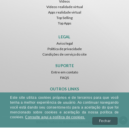
Vídeos
Vídeos realidade virtual
Apps realidade virtual
Top Selling
Top Apps
Basketball VR
F1 VR Demo
Energy Sword VR
Nvía
Nvía
Nvía
LEGAL
Aviso legal
Grátis
Grátis
Grátis
Política de privacidade
Condições de serviço do site
SUPORTE
Entre em contato
FAQS
OUTROS LINKS
Baixar
Este site utiliza cookies próprios e de terceiros para que você
Feed
Jumping Levels
tenha a melhor experiência de usuário. Ao continuar navegando
Sitemap
Nvía
você está dando seu consentimento para a aceitação do que foi
mencionado sobre cookies e aceitação da nossa política de
cookies.
Consulte aqui a política de cookies.
Grátis
Fechar
©2026. Todos os direitos reservados