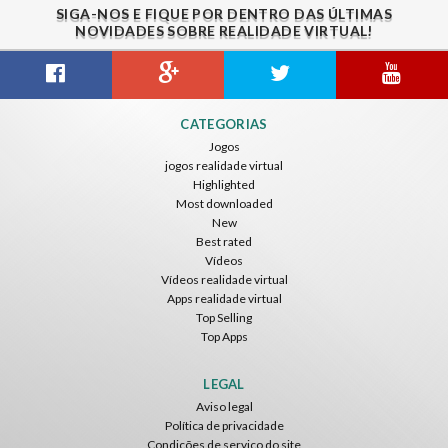
SIGA-NOS E FIQUE POR DENTRO DAS ÚLTIMAS
NOVIDADES SOBRE REALIDADE VIRTUAL!
Gravity Box
Caminandes
New Bom Bom Vr SBS 2020
CATEGORIAS
ToroGames
ToroGames
ToroGames
Jogos
jogos realidade virtual
Grátis
Grátis
Grátis
Highlighted
Most downloaded
New
Best rated
Vídeos
Vídeos realidade virtual
Apps realidade virtual
Top Selling
Top Apps
Tsuruda I Can Get Really Crazy
Fireworks On Victory Day
Blackjack VR
ToroGames
ToroGames
ToroGames
LEGAL
Aviso legal
Grátis
Grátis
Grátis
Política de privacidade
Condições de serviço do site