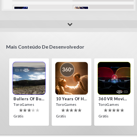
amip
Fla_123456789
It's fun
super!!!
Mais Conteúdo De Desenvolvedor
Bullers Of Buchan Aberdeen
10 Years Of Horror Nights
360 VR Movie Experience
ToroGames
ToroGames
ToroGames
Grátis
Grátis
Grátis