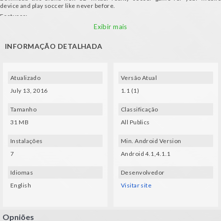
device and play soccer like never before.
Features:
- Nice style cartoon player and stadium designs
Exibir mais
- Beat your own record in ten rounds where the opponent team shoots .. not
only balls!
INFORMAÇÃO DETALHADA
Requirements:
- A mobile device with gyroscope and VR glasses
Atualizado
Versão Atual
July 13, 2016
1.1 (1)
Tamanho
Classificação
31 MB
All Publics
Instalações
Min. Android Version
7
Android 4.1,4.1.1
Idiomas
Desenvolvedor
English
Visitar site
Opniões