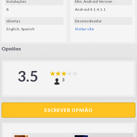
Instalações
Min. Android Version
8
Android 4.1,4.1.1
Idiomas
Desenvolvedor
English, Spanish
Visitar site
Opniões
3.5
3
ESCREVER OPNIÃO