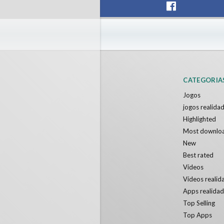
CATEGORIA
Jogos
jogos realidad
Highlighted
Most downlo
New
Best rated
Vídeos
Vídeos realida
Apps realidad
Top Selling
Top Apps